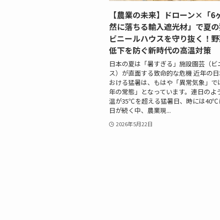
【農業の未来】ドローン×「6
然に落ちる輸入遮光材」で夏の
ビニールハウスを守り抜く！野
低下を防ぐ新時代の高温対策
日本の夏は「暑すぎる」施設園芸（ビ
ス）が直面する致命的な危機 近年の
おける猛暑は、もはや「異常気象」で
年の常態」となっています。連日のよ
温が35℃を超える猛暑日、時には40
日が続く中、農業現...
2026年5月22日