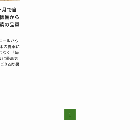
ヶ月で自
猛暑から
菜の品質
ニールハウ
日本の夏季に
はなく「毎
うに最高気
℃に迫る酷暑
1