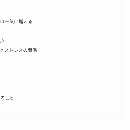
務は一気に増える
盲点
度とストレスの関係
い
守ること