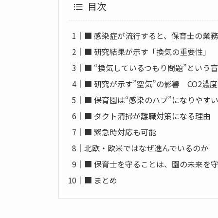
目次
■ 感染症が流行すると、保育士の業
■ 研究結果が示す「換気の重要性」
■ “換気しているつもり問題”という
■ 研究が示す”空気”の影響 CO2濃
■ 保育園は“感染のハブ”になりやす
■ ダクト清掃が離職対策になる理由
■ 緊急時対応も可能
北欧・欧米ではなぜ進んでいるのか
■ 保育士を守ることは、園の未来を
■ まとめ