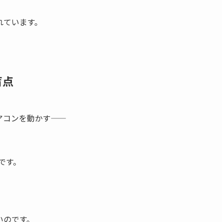
れています。
盲点
ンを動かす――
です。
いのです。