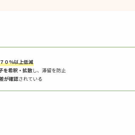
７０％以上低減
子を希釈・拡散
し、滞留を防止
差が確認
されている